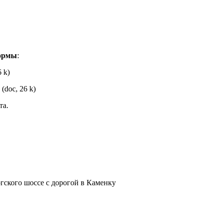
формы
:
6 k)
(doc, 26 k)
та.
ргского шоссе c дорогой в Каменку