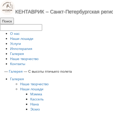
КЕНТАВРИК – Санкт-Петербургская реги
О нас
Наши лошади
Услуги
Иппотерапия
Галерея
Наше творчество
Контакты
—
Галерея
—
С высоты птичьего полета
Галерея
Наше творчество
Наши лошади
Мэмма
Кассель
Нана
Эскиз