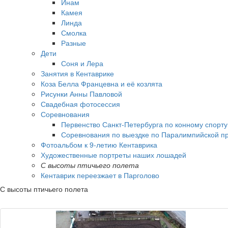
Инам
Камея
Линда
Смолка
Разные
Дети
Соня и Лера
Занятия в Кентаврике
Коза Белла Францевна и её козлята
Рисунки Анны Павловой
Свадебная фотосессия
Соревнования
Первенство Санкт-Петербурга по конному спорт
Соревнования по выездке по Паралимпийской пр
Фотоальбом к 9-летию Кентаврика
Художественные портреты наших лошадей
С высоты птичьего полета
Кентаврик переезжает в Парголово
С высоты птичьего полета