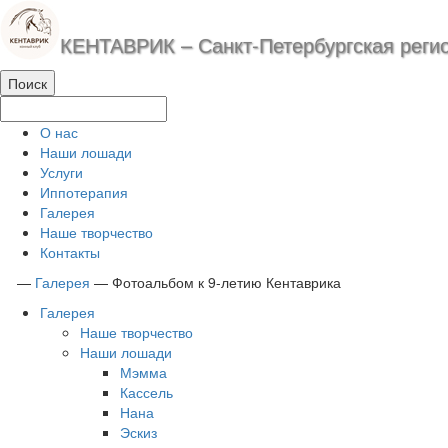
КЕНТАВРИК – Санкт-Петербургская реги
О нас
Наши лошади
Услуги
Иппотерапия
Галерея
Наше творчество
Контакты
—
Галерея
—
Фотоальбом к 9-летию Кентаврика
Галерея
Наше творчество
Наши лошади
Мэмма
Кассель
Нана
Эскиз