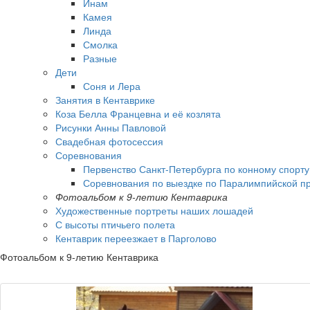
Инам
Камея
Линда
Смолка
Разные
Дети
Соня и Лера
Занятия в Кентаврике
Коза Белла Францевна и её козлята
Рисунки Анны Павловой
Свадебная фотосессия
Соревнования
Первенство Санкт-Петербурга по конному спорт
Соревнования по выездке по Паралимпийской пр
Фотоальбом к 9-летию Кентаврика
Художественные портреты наших лошадей
С высоты птичьего полета
Кентаврик переезжает в Парголово
Фотоальбом к 9-летию Кентаврика